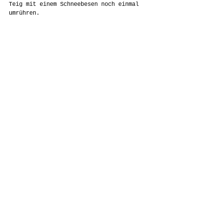
Teig mit einem Schneebesen noch einmal 
umrühren.
Die Formen nur zu max. ⅔ füllen.
Canneles 10 Minuten bei 230° backen, 
anschließend Temperatur auf 180° senken 
und weitere 40 Minuten backen.
Sofort aus der Form nehmen.
Kommentare
Kommentar verfassen...