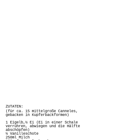
ZUTATEN:
(für ca. 15 mittelgroße Canneles, 
gebacken in Kupferbackformen)
1 Eigelb,½ Ei (Ei in einer Schale 
verrühren, abwiegen und die Hälfte 
abschöpfen)
½ Vanilleschote
250ml Milch