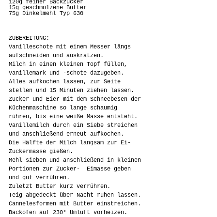
120g feiner Backzucker
15g geschmolzene Butter
75g Dinkelmehl Typ 630
ZUBEREITUNG:
Vanilleschote mit einem Messer längs 
aufschneiden und auskratzen.
Milch in einen kleinen Topf füllen, 
Vanillemark und -schote dazugeben.
Alles aufkochen lassen, zur Seite 
stellen und 15 Minuten ziehen lassen.
Zucker und Eier mit dem Schneebesen der 
Küchenmaschine so lange schaumig 
rühren, bis eine weiße Masse entsteht.
Vanillemilch durch ein Siebe streichen 
und anschließend erneut aufkochen.
Die Hälfte der Milch langsam zur Ei-
Zuckermasse gießen.
Mehl sieben und anschließend in kleinen 
Portionen zur Zucker-  Eimasse geben 
und gut verrühren.
Zuletzt Butter kurz verrühren.
Teig abgedeckt über Nacht ruhen lassen.
Cannelesformen mit Butter einstreichen.
Backofen auf 230° Umluft vorheizen.