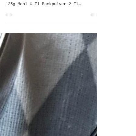
ZUTATEN: (für ca.20 Stück) 125g Butter
125g feiner Zucker 1 Prise Salz 2 Eier
125g Mehl ¼ Tl Backpulver 2 El
Kakaopulver 70g...