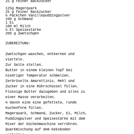
25 g feiner Backzucker
125g Magerquark
25 g feiner Backzucker
½ Päckchen Vanillepuddingpulver
100 g Schmand
1 Ei
100 ml Milch
½ El Speisestärke
200 g Zwetschgen
ZUBEREITUNG:
Zwetschgen waschen, entkernen und 
vierteln.
Zur Seite stellen.
Butter in einem kleinen Topf bei 
niedriger Temperatur schmelzen.
Zerbröselte Amarettinis, Mehl und 
Zucker in eine Rührschüssel füllen.
Flüssige Butter dazugeben und alles zu 
einer Masse verarbeiten.
⅔ davon eine eine gefettete, runde 
Kuchenform füllen.
Magerquark, Schmand, Zucker, Ei, Milch, 
Puddingpulver und Speisestärke mit dem 
Mixer der Küchenmaschine verrühren.
Quarkmischung auf dem Keksboden 