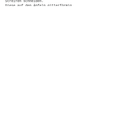
Streifen schneiden.
Diese auf den Äpfeln gitterförmig 
verteilen.
Wer mag,  kann die Streifen miteinander 
verflechten, unterschiedlich breite 
Streifen schneiden oder Motive 
ausstechen und auf den Äpfeln verteilen.
Kommentare
Kommentar verfassen...