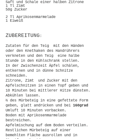
Saft und Schale einer halben Zitrone
1 Tl Zimt
50g Zucker
2 Tl Aprikosenmarmelade
1 Eiweiß
ZUBEREITUNG
:
Zutaten für den Teig  mit den Händen 
oder den Knethaken des Handrührers 
verkneten und den Teig  eine halbe 
Stunde in den Kühlschrank stellen.
In der Zwischenzeit Äpfel schälen, 
entkernen und in dünne Schnitze 
schneiden.
Zitrone, Zimt  und Zucker mit den 
Apfelschnitzen in einen Topf geben und 
10 Minuten bei mittlerer Hitze dünsten.
Abkühlen lassen.
⅔ des Mürbeteig in eine gefettete Form 
geben, glatt andrücken und bei 
160grad
Umluft 10 Minuten vorbacken.
Boden mit Aprikosenmarmelade 
bestreichen.
Apfelmischung auf dem Boden verteilen.
Restlichen Mürbeteig auf einer 
bemehlten Fläche ausrollen und in 