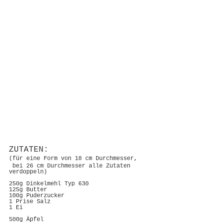
ZUTATEN:
(für eine Form von 18 cm Durchmesser,
 bei 26 cm Durchmesser alle Zutaten 
verdoppeln)
250g Dinkelmehl Typ 630
125g Butter
100g Puderzucker
1 Prise Salz
1 Ei
500g Äpfel