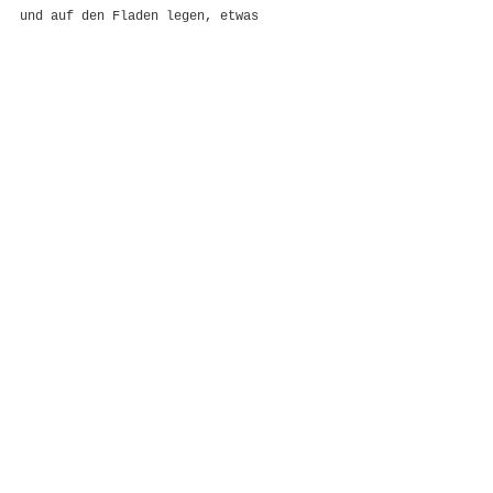
und auf den Fladen legen, etwas 
andrücken.
Olivenöl über die Oberfläche träufeln 
und, wer mag, getrockneten Thymian 
darüber streuen.
Auf der mittleren Schiene des Backofens 
30 Minuten hellbraun backen.
Kommentare
Kommentar verfassen...