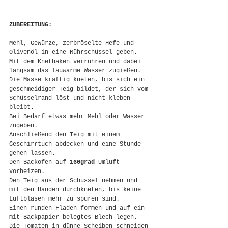
ZUBEREITUNG:
Mehl, Gewürze, zerbröselte Hefe und 
Olivenöl in eine Rührschüssel geben. 
Mit dem Knethaken verrühren und dabei 
langsam das lauwarme Wasser zugießen.
Die Masse kräftig kneten, bis sich ein 
geschmeidiger Teig bildet, der sich vom 
Schüsselrand löst und nicht kleben 
bleibt.
Bei Bedarf etwas mehr Mehl oder Wasser 
zugeben.
Anschließend den Teig mit einem 
Geschirrtuch abdecken und eine Stunde 
gehen lassen.
Den Backofen auf 
160grad 
Umluft 
vorheizen.
Den Teig aus der Schüssel nehmen und 
mit den Händen durchkneten, bis keine 
Luftblasen mehr zu spüren sind.
Einen runden Fladen formen und auf ein 
mit Backpapier belegtes Blech legen.
Die Tomaten in dünne Scheiben schneiden 