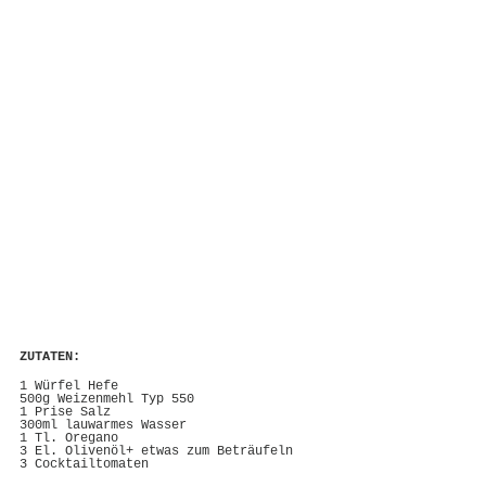
ZUTATEN:
1 Würfel Hefe
500g Weizenmehl Typ 550
1 Prise Salz
300ml lauwarmes Wasser
1 Tl. Oregano
3 El. Olivenöl+ etwas zum Beträufeln
3 Cocktailtomaten