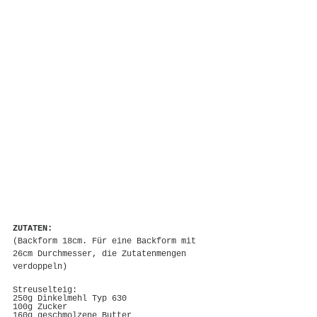
ZUTATEN:
(Backform 18cm. Für eine Backform mit 
26cm Durchmesser, die Zutatenmengen 
verdoppeln)
Streuselteig:
250g Dinkelmehl Typ 630
100g Zucker
160g geschmolzene Butter