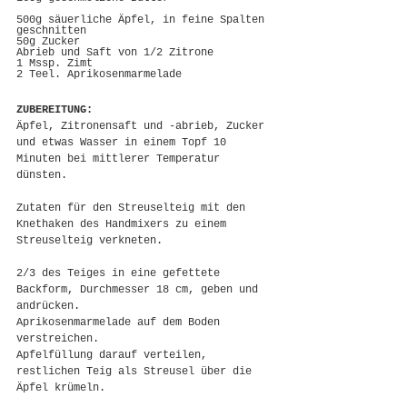
500g säuerliche Äpfel, in feine Spalten 
geschnitten
50g Zucker
Abrieb und Saft von 1/2 Zitrone
1 Mssp. Zimt
2 Teel. Aprikosenmarmelade
ZUBEREITUNG:
Äpfel, Zitronensaft und -abrieb, Zucker 
und etwas Wasser in einem Topf 10 
Minuten bei mittlerer Temperatur 
dünsten.
Zutaten für den Streuselteig mit den 
Knethaken des Handmixers zu einem 
Streuselteig verkneten.
2/3 des Teiges in eine gefettete 
Backform, Durchmesser 18 cm, geben und 
andrücken.
Aprikosenmarmelade auf dem Boden 
verstreichen.
Apfelfüllung darauf verteilen, 
restlichen Teig als Streusel über die 
Äpfel krümeln.