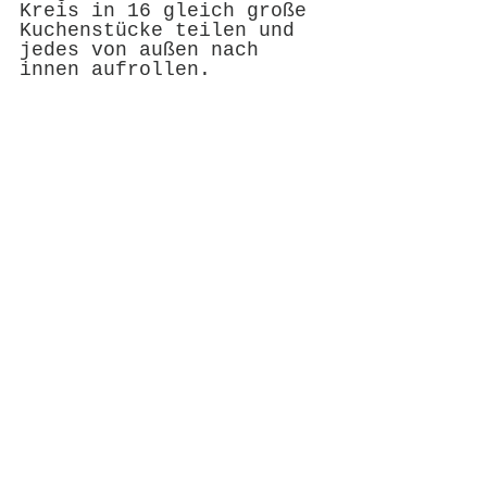
Kreis in 16 gleich große 
Kuchenstücke teilen und 
jedes von außen nach 
innen aufrollen.
Hörnchen auf ein mit 
Backpapier ausgelegtes 
Blech legen und im 
vorgeheizten Backofen 
bei 
160grad
 Umluft 10-12 
Minuten goldbraun backen.
Kommentare
Kommentar verfassen...