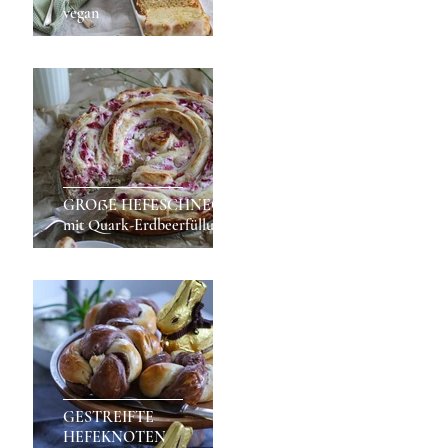
vegan
GROßE HEFESCHNECKE
mit Quark-Erdbeerfüllung
GESTREIFTE
HEFEKNOTEN