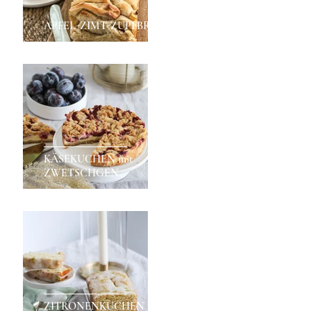
APFEL-ZIMT-ZUPFBROT
KÄSEKUCHEN mit
ZWETSCHGEN
ZITRONENKUCHEN