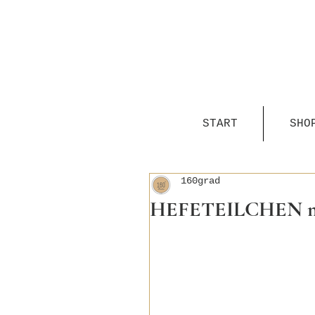
START
SHO
160grad
HEFETEILCHEN mit