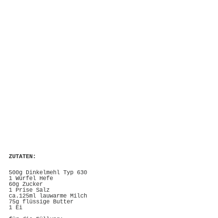
ZUTATEN:
500g Dinkelmehl Typ 630
1 Würfel Hefe
60g Zucker
1 Prise Salz
ca.125ml lauwarme Milch
75g flüssige Butter
1 Ei