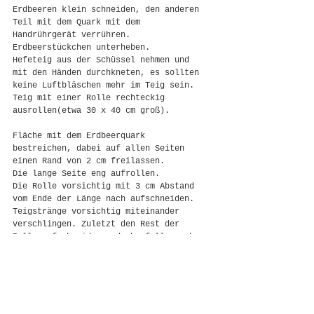
Erdbeeren klein schneiden, den anderen 
Teil mit dem Quark mit dem 
Handrührgerät verrühren. 
Erdbeerstückchen unterheben. 
Hefeteig aus der Schüssel nehmen und 
mit den Händen durchkneten, es sollten 
keine Luftbläschen mehr im Teig sein.
Teig mit einer Rolle rechteckig 
ausrollen(etwa 30 x 40 cm groß).
Fläche mit dem Erdbeerquark 
bestreichen, dabei auf allen Seiten 
einen Rand von 2 cm freilassen.
Die lange Seite eng aufrollen.
Die Rolle vorsichtig mit 3 cm Abstand 
vom Ende der Länge nach aufschneiden.
Teigstränge vorsichtig miteinander 
verschlingen. Zuletzt den Rest der 
Rolle aufschneiden und ebenfalls noch 
miteinander verdrehen.
Der Zopf kann so bleiben oder zu einem 
Kranz auf ein mit Backpapier belegtes 
Backblech gelegt werden. Weitere 15 
Minuten stehen lassen.
In der Zwischenzeit Backofen auf 